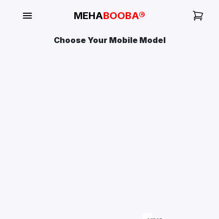
MEHA
BOOBA®
Choose Your Mobile Model
My
Orders
Gallery
Blog
Mobile
Cases
Water