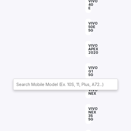
Bottles
VIVO
40
E
Mugs
VIVO
Wallets
50E
for
5G
Him
VIVO
Mini
APEX
Photo
2020
Collage
Set
VIVO
G1
Photo
5G
Fridge
Magnets
VIVO
Photo
NEX
Keychains
VIVO
Car
NEX
Photo
3S
Hangings
5G